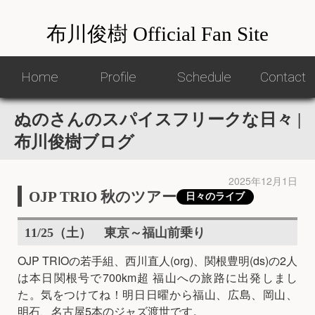
布川俊樹 Official Fan Site
ß
Home
Home
Profile
Profile
Schedule
Schedule
Contact
Contact
ぬのさんのスパイスフリークな日々 |
布川俊樹ブログ
2025年12月1日
OJP TRIO 秋のツアー
日々のライブ
11/25（土） 東京～福山前乗り
OJP TRIOの若手組、西川直人(org)、関根豊明(ds)の2人
は本日関根号で700km超 福山への旅路に出発しまし
た。気をつけてね！明日日曜から福山、広島、岡山、
明石、名古屋5本のジャズ渡世です。