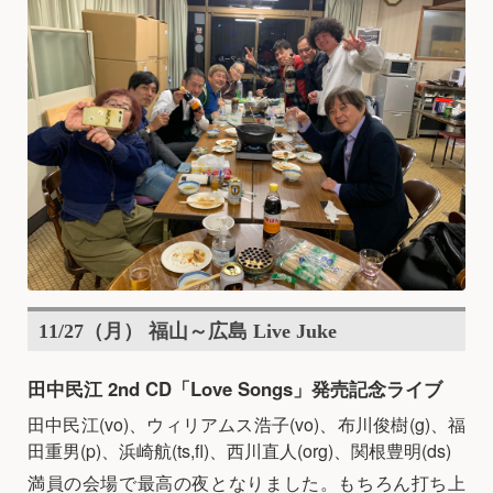
11/27（月） 福山～広島 Live Juke
田中民江 2nd CD「Love Songs」発売記念ライブ
田中民江(vo)、ウィリアムス浩子(vo)、布川俊樹(g)、福
田重男(p)、浜崎航(ts,fl)、西川直人(org)、関根豊明(ds)
満員の会場で最高の夜となりました。もちろん打ち上