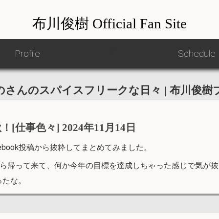
布川俊樹 Official Fan Site
ß
Profile
Profile
Schedule
Schedule
のさんのスパイスフリークな日々 | 布川俊樹
仕事色々] 2024年11月14日
cebook投稿から抜粋してまとめてみました。
ら帰って来て、何か今年の目標を達成しちゃった感じで気が抜
ったな。