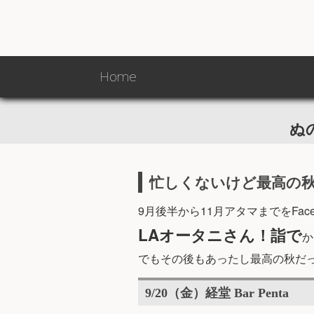
Home
Home
ぬ
忙しくないけど最高の秋！[
9月後半から11月アタマまでをFa
LAオータニさん！詣で
か
でもその後もあったし最高の秋だ
9/20（金）経堂 Bar Penta