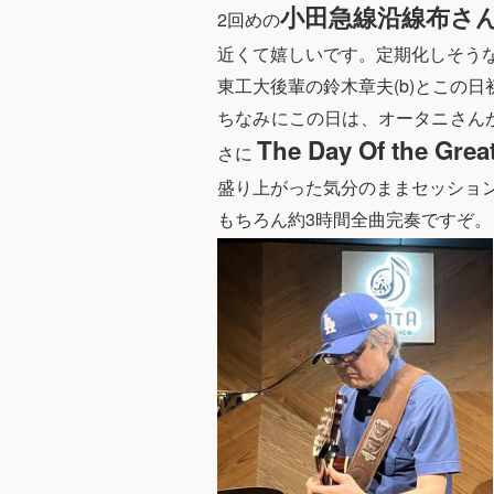
小田急線沿線布さ
2回めの
近くて嬉しいです。定期化しそう
東工大後輩の鈴木章夫(b)とこの日
ちなみにこの日は、オータニさんが
The Day Of the Grea
さに
盛り上がった気分のままセッショ
もちろん約3時間全曲完奏ですぞ。