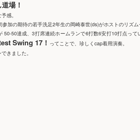
ん道場！
な予感。
初参加の期待の若手洗足2年生の岡崎泰世(ds)がホストのリズ
 50-50達成、3打席連続ホームランで6打数6安打10打点っ
test Swing 17！
ってことで、珍しくcap着用演奏。
ンできました。