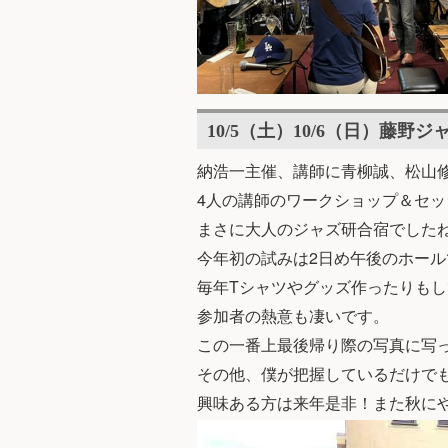
10/5（土）10/6（日）藤野ジ
納浩一主催、講師に青柳誠、松山
4人の講師のワークショップ＆セッ
まさに大人のジャズ研合宿でした
今年初の試みは2日め午後のホー
毎年Tシャツやグッズ作ったりも
参加者の熱意も凄いです。
この一番上最後帰り際の写真に写っ
その他、僕が把握しているだけで
興味ある方は来年是非！また秋に