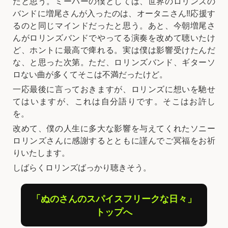
たと思う。ミーハーの僕としては、世界のロリンズの
バンドに増尾さんが入ったのは、オータニさん‼️応援す
るのと同じマインドだったと思う。あと、今朝増尾さ
んがロリンズバンドでやってる演奏を改めて聴いたけ
ど、ホントに最高で痺れる。実は僕は影響受けたんだ
な、と思った次第。ただ、ロリンズバンド、ギターソ
ロない曲が多くてそこは不満だったけど。
一応最後に言っておきますが、ロリンズに想いを馳せ
てはいますが、これは自分語りです。そこはお許し
を。
改めて、僕の人生に多大な影響を与えてくれたソニー
ロリンズさんに感謝するとともに謹んでご冥福をお祈
りいたします。
しばらくロリンズばっかり聴きそう。
「ぬのさんのスパイスフリークな日々」
トップへ