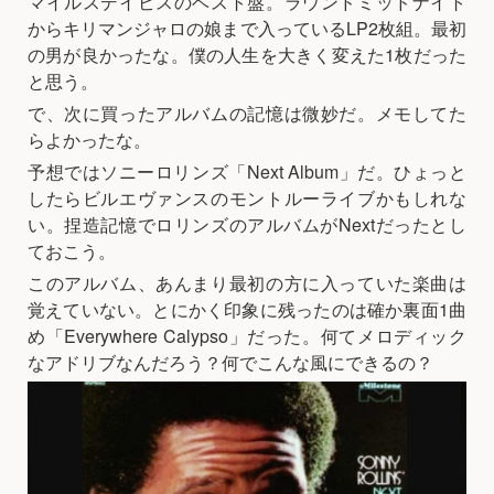
マイルスデイビスのベスト盤。ラウンドミッドナイト
からキリマンジャロの娘まで入っているLP2枚組。最初
の男が良かったな。僕の人生を大きく変えた1枚だった
と思う。
で、次に買ったアルバムの記憶は微妙だ。メモしてた
らよかったな。
予想ではソニーロリンズ「Next Album」だ。ひょっと
したらビルエヴァンスのモントルーライブかもしれな
い。捏造記憶でロリンズのアルバムがNextだったとし
ておこう。
このアルバム、あんまり最初の方に入っていた楽曲は
覚えていない。とにかく印象に残ったのは確か裏面1曲
め「Everywhere Calypso」だった。何てメロディック
なアドリブなんだろう？何でこんな風にできるの？