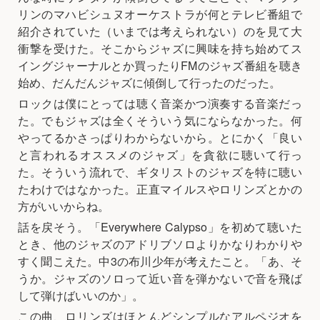
リンのマハビシュヌオーケストラが何とテレビ番組で
紹介されていた（いまでは考えられない）のを見て大
衝撃を受けた。そこからジャズに興味を持ち始めてス
イングジャーナルとか買ったりFMのジャズ番組を聴き
始め、だんだんジャズに傾倒して行ったのだった。
ロックは僕にとっては聴く音楽かつ演奏する音楽だっ
た。でもジャズは全くそういう気にならなかった。何
やってるかさっぱりわからないから。とにかく「良い
と言われるオススメのジャズ」を貪欲に聴いて行っ
た。そういう流れで、ギタリストのジャズを特に聴い
たわけではなかった。正直マイルスやロリンズとかの
方がいいからね。
話を戻そう。「Everywhere Calypso」を初めて聴いた
とき、他のジャズのアドリブソロよりかなりわかりや
すく聞こえた。中3の布川少年が考えたこと。「あ、そ
うか。ジャズのソロって近い音を弾かないで音を飛ば
して弾けばいいのか」。
この曲、ロリンズはほとんどシンプルなアルペジオを