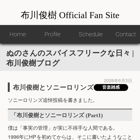
布川俊樹 Official Fan Site
ß
Home
Home
Profile
Profile
Schedule
Schedule
Contact
Contact
ぬのさんのスパイスフリークな日々 |
布川俊樹ブログ
2026年6月3日
布川俊樹とソニーロリンズ
音楽雑感
ソニーロリンズ追悼投稿を書きました。
「布川俊樹とソニーロリンズ (Part1)
僕は「事実の管理」が実に不得手な人間である。
1996年にHPを初めてからは、そこに書いたようなこと