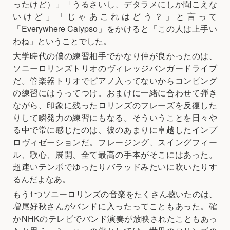
ったけど）」「うるさいし、デタラメにしか聞こえな
いけど」「じゃあこれはどう？」と言って
「Everywhere Calypso」をかけると「この人は上手い
わね」ということでした。
大学時代の僕の練習相手でかなり仲が良かったのは、
ソニーロリンズトリオのヴィレッジバンガードライブ
だ。管楽器トリオでピアノ入ってないからコンピング
の練習にはうってつけ。おまけに一緒に合わせて弾き
ながら、印象に残ったロリンズのフレーズを反復した
りして瞬発力の練習にもなる。そういうことを日々や
る中で常に感じたのは、彼のあまりに卓越したインプ
ロヴィゼーションだ。フレージング、スイングフィー
ル、歌心、展開、全て最高の手本がそこにはあった。
超速いテンポでゆったりバラッドみたいに吹いたりす
るんだよなあ。
もう1つソニーロリンズの音楽をたくさん聴いたのは、
増尾好秋さんがバンドに入ったってこともあった。確
かNHKのテレビでバンド演奏が放映されたこともあっ