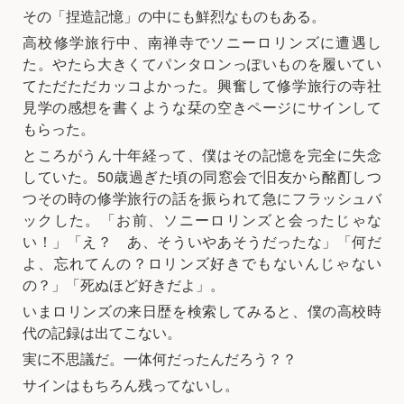
その「捏造記憶」の中にも鮮烈なものもある。
高校修学旅行中、南禅寺でソニーロリンズに遭遇し
た。やたら大きくてパンタロンっぽいものを履いてい
てただただカッコよかった。興奮して修学旅行の寺社
見学の感想を書くような栞の空きページにサインして
もらった。
ところがうん十年経って、僕はその記憶を完全に失念
していた。50歳過ぎた頃の同窓会で旧友から酩酊しつ
つその時の修学旅行の話を振られて急にフラッシュバ
ックした。「お前、ソニーロリンズと会ったじゃな
い！」「え？ あ、そういやあそうだったな」「何だ
よ、忘れてんの？ロリンズ好きでもないんじゃない
の？」「死ぬほど好きだよ」。
いまロリンズの来日歴を検索してみると、僕の高校時
代の記録は出てこない。
実に不思議だ。一体何だったんだろう？？
サインはもちろん残ってないし。