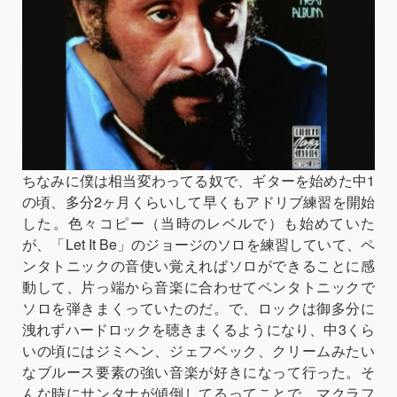
ちなみに僕は相当変わってる奴で、ギターを始めた中1
の頃、多分2ヶ月くらいして早くもアドリブ練習を開始
した。色々コピー（当時のレベルで）も始めていた
が、「Let It Be」のジョージのソロを練習していて、ペ
ンタトニックの音使い覚えればソロができることに感
動して、片っ端から音楽に合わせてペンタトニックで
ソロを弾きまくっていたのだ。で、ロックは御多分に
洩れずハードロックを聴きまくるようになり、中3くら
いの頃にはジミヘン、ジェフベック、クリームみたい
なブルース要素の強い音楽が好きになって行った。そ
んな時にサンタナが傾倒してるってことで、マクラフ