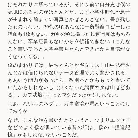
はそれなりに残っているが、それ以前の自分史は僕の
記憶にあるものがほとんどだ。まず小学生時代〜息子
が生まれる前までの写真とかほとんどない。書き残し
たものもない。20代の頃あんなに一所懸命コピーした
譜面も1枚もない。ガキの頃に撮った鉄道写真はもちろ
んない。卒業証書もないから立候補できない（こんな
こと書いてると大学卒業ちゃんとできたかも自信がな
くなってくる）。
僕のまわりでは、納ちゃんとかギタリスト山中弘行さ
んとかは信じられないデータ管理でよく驚かされる。
ああいう能力があったら、教則本とかももっと書いて
いたかもしれないし（無くなった譜面ネタは山ほどあ
る）、カブ栽培ももっとマシだったかもしれない。
まあ、ないものネダリ、万事塞翁が馬ということにし
ておくか。
なぜ、こんな話を書いたかというと、つまりエッセイ
などでよく僕が書いている昔の話は、僕の「捏造記
憶」かもしれないということだ。