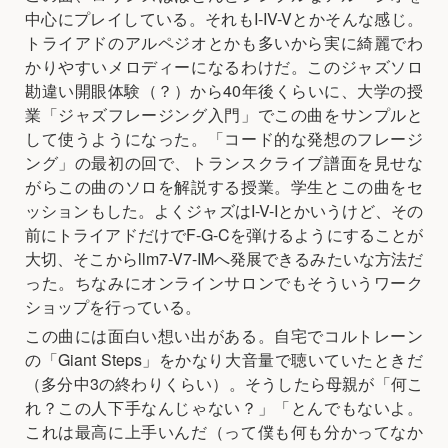
中心にプレイしている。それもI-IV-Vとかそんな感じ。
トライアドのアルペジオとかも多いから実に綺麗でわ
かりやすいメロディーになるわけだ。このジャズソロ
勘違い開眼体験（？）から40年後くらいに、大学の授
業「ジャズフレージング入門」でこの曲をサンプルと
して使うようになった。「コード的な発想のフレージ
ング」の最初の回で、トランスクライブ譜面を見せな
がらこの曲のソロを解説する授業。学生とこの曲をセ
ッションもした。よくジャズはI-V-Iとかいうけど、その
前にトライアドだけでF-G-Cを弾けるようにすることが
大切、そこからllm7-V7-IMへ発展できるみたいな方法だ
った。ちなみにオンラインサロンでもそういうワーク
ショップを行っている。
この曲には面白い想い出がある。自宅でコルトレーン
の「Giant Steps」をかなり大音量で聴いていたときだ
（多分中3の終わりくらい）。そうしたら母親が「何こ
れ？この人下手なんじゃない？」「とんでもないよ。
これは最高に上手いんだ（って僕も何も分かってなか