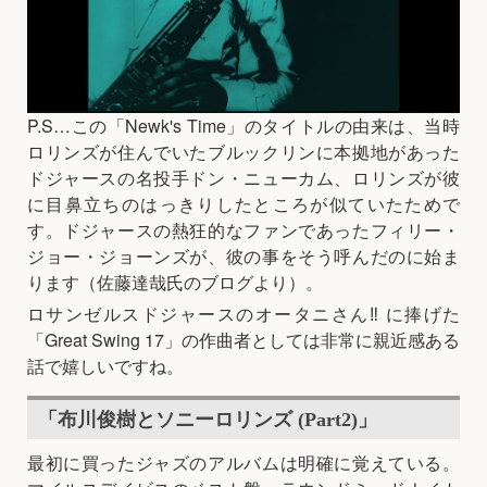
P.S…この「Newk's Time」のタイトルの由来は、当時
ロリンズが住んでいたブルックリンに本拠地があった
ドジャースの名投手ドン・ニューカム、ロリンズが彼
に目鼻立ちのはっきりしたところが似ていたためで
す。ドジャースの熱狂的なファンであったフィリー・
ジョー・ジョーンズが、彼の事をそう呼んだのに始ま
ります（佐藤達哉氏のブログより）。
ロサンゼルスドジャースのオータニさん‼️ に捧げた
「Great Swing 17」の作曲者としては非常に親近感ある
話で嬉しいですね。
「布川俊樹とソニーロリンズ (Part2)」
最初に買ったジャズのアルバムは明確に覚えている。